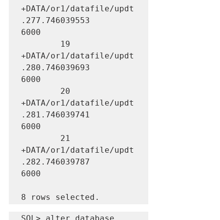
+DATA/or1/datafile/updt
.277.746039553               
6000

        19 
+DATA/or1/datafile/updt
.280.746039693               
6000

        20 
+DATA/or1/datafile/updt
.281.746039741               
6000

        21 
+DATA/or1/datafile/updt
.282.746039787               
6000

8 rows selected.
SQL> alter database 