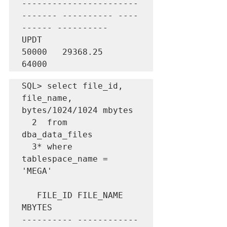
-----------------------
------- ---------- ----
------ ----------

UPDT                                
50000   29368.25      
64000
SQL> select file_id, 
file_name, 
bytes/1024/1024 mbytes

  2  from 
dba_data_files

  3* where 
tablespace_name = 
'MEGA'

   FILE_ID FILE_NAME                                         
MBYTES

---------- ------------