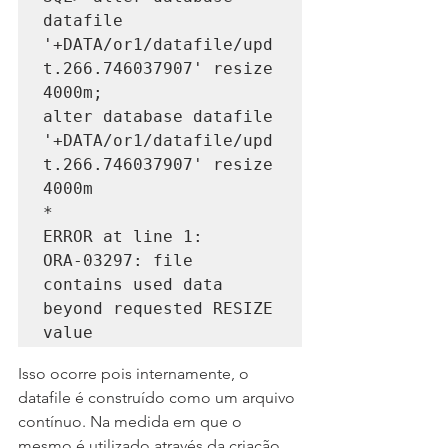
datafile 
'+DATA/or1/datafile/upd
t.266.746037907' resize 
4000m;

alter database datafile 
'+DATA/or1/datafile/upd
t.266.746037907' resize 
4000m

*

ERROR at line 1:

ORA-03297: file 
contains used data 
beyond requested RESIZE 
value
Isso ocorre pois internamente, o 
datafile é construído como um arquivo 
contínuo. Na medida em que o 
mesmo é utilizado através da criação 