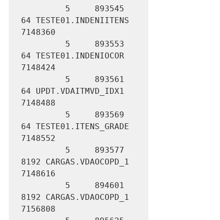
         5     893545         
64 TESTE01.INDENIITENS           
7148360

         5     893553         
64 TESTE01.INDENIOCOR            
7148424

         5     893561         
64 UPDT.VDAITMVD_IDX1            
7148488

         5     893569         
64 TESTE01.ITENS_GRADE           
7148552

         5     893577       
8192 CARGAS.VDAOCOPD_1             
7148616

         5     894601       
8192 CARGAS.VDAOCOPD_1             
7156808
