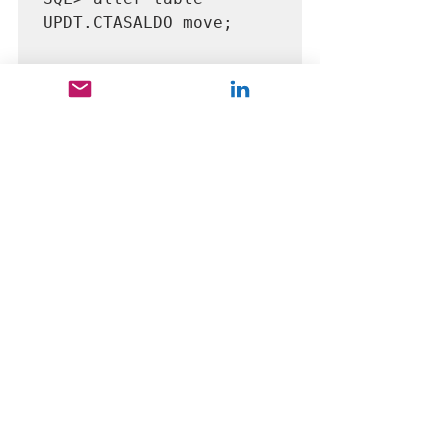
UPDT.CTASALDO move;

Table altered.
3) Quando fazemos o move de uma 
tabela os índices da mesma ficam 
inválidos, portanto, temos que realizar 
o rebuild nos mesmos:
SQL> select 'alter 
index ' || owner || 
'.'|| index_name || ' 
rebuild; '

  2  from  dba_indexes

  3  where  status = 
'UNUSABLE';

'ALTERINDEX'||OWNER||'.