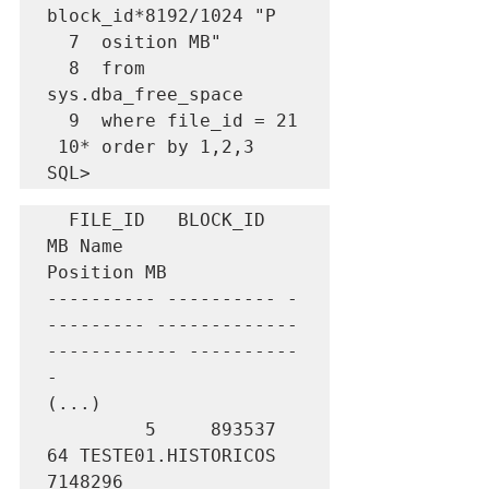
block_id*8192/1024 "P

  7  osition MB"

  8  from 
sys.dba_free_space

  9  where file_id = 21

 10* order by 1,2,3

SQL>
  FILE_ID   BLOCK_ID         
MB Name                      
Position MB

---------- ---------- -
--------- -------------
------------ ----------
-

(...)

         5     893537         
64 TESTE01.HISTORICOS            
7148296
