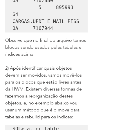
OA     7167880

         5     895993         
64 
CARGAS.UPDT_E_MAIL_PESS
OA     7167944
Observe que no final do arquivo temos 
blocos sendo usados pelas tabelas e 
índices acima.
2) Após identificar quais objetos 
devem ser movidos, vamos movê-los 
para os blocos que estão livres antes 
da HWM. Existem diversas formas de 
fazermos a reorganização destes 
objetos, e, no exemplo abaixo vou 
usar um método que é o move para 
tabelas e rebuild para os índices:
SQL> alter table 