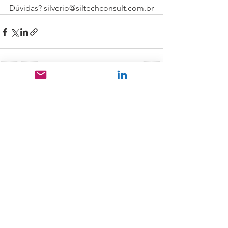
Dúvidas? silverio@siltechconsult.com.br
Ver tudo
Posts recentes