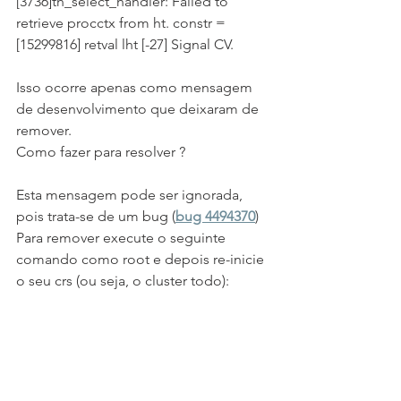
[3736]th_select_handler: Failed to 
retrieve procctx from ht. constr = 
[15299816] retval lht [-27] Signal CV.
Isso ocorre apenas como mensagem 
de desenvolvimento que deixaram de 
remover.
Como fazer para resolver ?
Esta mensagem pode ser ignorada, 
pois trata-se de um bug (
bug 4494370
)
Para remover execute o seguinte 
comando como root e depois re-inicie 
o seu crs (ou seja, o cluster todo):