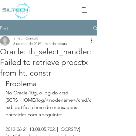
Post
Siltech Consult
8 de out. de 2019
1 min de leitura
Oracle: th_select_handler:
Failed to retrieve procctx
from ht. constr
Problema
No Oracle 10g, o log do crsd 
($CRS_HOME/log/<nodename>/crsd/c
rsd.log) fica cheio de mensagens 
parecidas com a seguinte:
2012-06-21 13:08:05.702: [  OCRSRV]