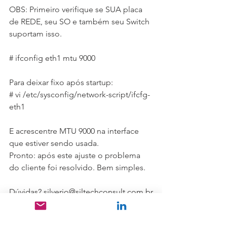
OBS: Primeiro verifique se SUA placa 
de REDE, seu SO e também seu Switch 
suportam isso.
# ifconfig eth1 mtu 9000
Para deixar fixo após startup:
# vi /etc/sysconfig/network-script/ifcfg-
eth1
E acrescentre MTU 9000 na interface 
que estiver sendo usada.
Pronto: após este ajuste o problema 
do cliente foi resolvido. Bem simples.
Dúvidas? silverio@siltechconsult.com.br